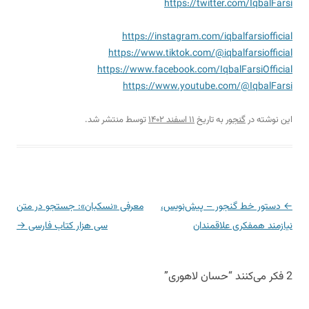
https://twitter.com/IqbalFarsi
https://instagram.com/iqbalfarsiofficial
https://www.tiktok.com/@iqbalfarsiofficial
https://www.facebook.com/IqbalFarsiOfficial
https://www.youtube.com/@IqbalFarsi
این نوشته در
گنجور
به تاریخ
۱۱ اسفند ۱۴۰۲
توسط
منتشر شد.
←
ناوبری
دستور خط گنجور – پیش‌نویس،
معرفی «نسکبان»: جستجو در متن
نوشته
نیازمند همفکری علاقمندان
سی هزار کتاب فارسی
→
2 فکر می‌کنند “
حسان لاهوری
”