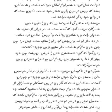
شهادت اهل فن، نه شعر او از اماثل خود کم داشت و نه خطش.
بماند که نورس در میان رقبای شاعر خود صاحب تأثیری است که
در جای خود به آن اشاره خواهد شد.
می‌ماند یک نکته و آن قضاوت‌هایی که وی را دارای «خوی
ناسازگار» می‌داند آنجا که آمده است: «… در جوانی از دماوند به
اصفهان رفت و به شاعری پرداخت و “نورس” تخلص کرد. صائب
متوجه حال او شد و تربیتش کرد و او را ملازم محمد زمان کرد. ولی
چون خوی سازگار نداشت، خان مزبور از وی رنجیده گشت».
و نیز آنجا که گوید: «نستعلیق خفی را خوش می‌نوشت ولی خود
بیش از خط به شعرش می‌نازید، از این رو شعرای عصرش بر وی
خرده می‌گرفتند».
نصرآبادی در تذکره‌اش می‌نویسد: «… اما اطوار او در نظر خرده‌بین
خان (محمدزمان خان) خوش نیامده و از وی رنجیده و جوابش
گفت». انصاف این است که اگر وی در بین همگنان و همطرازان از
شاعران مهجور افتاده و از جمع اطرافیان پادشاه مطرود گشته، چه
بسا به اقتضای روح لطیف و بی‌قرار شاعرانه و ناسازگارش باشد که
محصول تبحر وی در هر دو هنر شعر و ادب و قلم و خوشنویسی
بود. لکن شدت ناهمراهی‌ها روزگار و اهالی زمانه‌اش موضوع