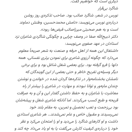
دیگری است که خواهیم گفت.
شاگرد بی‌قرار
نورس در شعر، شاگرد صائب بود. صاحب تذکره‌ی روز روشن
درباره‌ی نورس می‌نویسد: «نامش محمدحسین، وطنش دماوند
است و به هم صحبتی میرزاصائب فیض‌ها ربود».
دکتر ذبیح‌الله صفا در وصف چرایی و چگونگی شاگردی شاعران نزد
استادان در عهد صفوی می‌نویسد:
«اشتغال این همه از اهل حرفه و صنعت به شعر صریحاً معلوم
می‌دارد که چگونه آرزوی شاعری برای نمودن برتری نفسانی، همه
دلها را فرو گرفته بود. برای بعضی شغل شاغل بود و برای برخی
دیگر وسیله‌ی تفریح خاطر و حتی بعضی از این گویندگان که
نامشان بخشنامه‌وار در تذکره‌ها گردان شده در خواندن و نوشتن
چندان مایه‌ور و توانا نبودند و مهارت در شاعری را بیشتر از راه
معاشرت با شاعران و به حفظ داشتن گفتار این و آن و به صرافت
قریحه و طبع کسب می‌کردند. اما آنانکه شاعری شغل و پیشه‌شان
بود بی‌زحمت و تعب تحصیل و تمرین، به مقام بلند خود
نمی‌رسیدند و مقبول خاص و عام نمی‌شدند… هر شاعری استادی
داشت و او کارهای شاگرد را می‌دید و او را امتحان می‌کرد و نظر
خود را درباره‌ی کیفیت کارش می‌گفت یا به او یاد می‌داد چه کند و