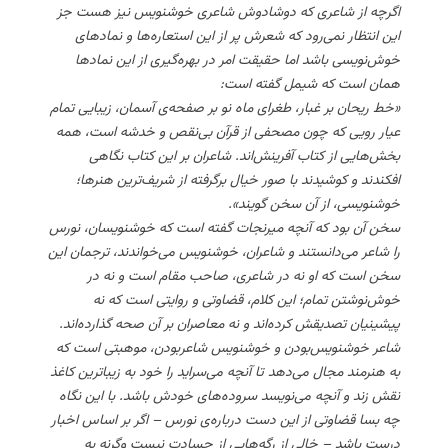
اگرچه از شاعری که دوشادوش شاعری خوشنویس نیز هست جز
این انتظار نمی‌رود که شعرش پر از این استعاره‌ها و نمادهای
خوش‌نویسی باشد اما حقیقت امر در بهره‌گیری از این نمادها
همان است که شیمل گفته است:
«خط ریحان بر غبار، طغرای ماه نو بر صفحه‌ی آسمان، زیبایی تمام
عیار رویی که چون مصحفی از قرآن بی‌نقص و خدشه است، همه
بخش‌هایی از کتاب آفرینش‌اند. شاعران بر این کتاب نگاهی
افکندند و کوشیدند با صور خیال برگرفته از شریف‌ترین هنرها؛
خوشنویسی، از آن سخن گویند».
سخن آن بود که آنچه میرنجات گفته است که خوشنویسان، نورس
را شاعر می‌دانستند و شاعران، خوشنویس می‌خواندند، ترجمان این
سخن است که او نه در شاعری، صاحب مقام است و نه در
خوش‌نوشتن تمام؛ این کلام، قضاوتی و روایتی است که نه
پیشینیان تصدیقش کرده‌اند و نه معاصران بر آن صحه گذارده‌اند.
شاعر خوشنویس‌بودن و خوشنویس شاعربودن، موهبتی است که
به هنرمند مجال می‌دهد تا آنچه می‌سراید را خود به زیباترین کاغذ
نقش زند و آنچه می‌نویسد سروده‌های خودش باشد. با این نگاه
چه بسا قضاوتی از این دست درباره‌ی نورس – اگر بر اساس اخبار
درست باشد – خالی از رگه‌هایی از حسادت نیست وگرنه به