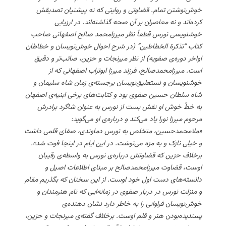
خوش‌نوشتن تمام. قضاوتی و روایتی که نه پیشنیان تصدیقش
کرده‌اند و نه معاصران بر آن صحه گذاشته‌اند. در ارزیابی
خوشنویسی نورس قطعاً نظر میرزامحمد صالح اصفهانی صاحب
کتاب “تذکرة الخطاطین” (در شرح احوال خوش‌نویسان و خطاطان
اواخر دوره‌ی صفویه) از نظر میرنجات و حزین، صائب‌تر و دقیق
است. میرزامحمدصالح، فرزند میرزا ابوتراب اصفهانی که از
خوشنویسان و نستعلیق‌نویسان برجسته‌ی زمان شاه سلیمان و
شاه سلطان حسین صفوی بود و کتابت‌های برخی ابنیه‌ی اصفهان
به خطّ خوش او نقش بست از نورس به عنوان شاگرد برادرش
مرحوم میرزا نورا یاد می‌کند و درباره‌ی او می‌گوید:
«ملامحمدحسین، متخلص به نورس دماوندی، صفای قلمی داشت
و خیلی نازک و به مزه می‌نوشت. در این ایام در اینجا فوت شد».
برخلاف حزین که قضاوتش درباره‌ی نورس به واسطه‌ی رقیبان
اوست، قضاوت میرزامحمدصالح بر مبنای اطلاعات اصیل و
دانسته‌های دست اول خود اوست. از این سخنان که بگذریم مقام
و منزلت نورس در دربار صفوی در زمانه‌ایی که نام هنرمندان و
خوش‌نویسان فراوانی را به خاطر دارد نشان دهنده‌ی
پسندیده‌بودن هنر و قلم اوست. برخلاف گفته‌ی میرنجات و حزین،