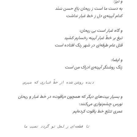
و نیز:
به دست ما است ز ریحان باغ حسن سَنَد
کدام آیینه‌ی دل ز خط غبار نداشت
و گاه غبار است بی ریحان:
تیغ بر خطّ غبار آیینه رخسارم کشید
قتل عام طرفه‌ای در شهر رنگ افتاده است
و ایضا:
زنگ روشنگر آیینه‌ی ادراک من است
    دیده روشن شده از خطّ غباری که مپرس
و بسیار بیت‌های دیگر که همچون «یاقوت» در خط غبار و ریحان
نورس چشم‌نوازی می‌کنند:
عمری تتبّع خط یاقوت کرده‌ایم
    تا قطعه‌ای ز لعل تو گردد نصیب ما