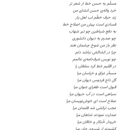
مسلّم به حسن خط از شعر تر
خرد واله‌ی حسن انشای من
زند حرف خطّم لب لعل یار
فسادی است پیش من اصلاح خط
به دفع شیاطین چو تیر شهاب
چو صدرم به دیوان دانشوری
نظر باز من شوخ چشمان هند
چرا در کشاکش نباشد دلم
چو نورس شرف‌نامه‌ی عالمم
در اقلیم خط کرد سلطان را
مسخّر عراق و خراسان مرا
گل تاج فردوس دیوان مرا
قبول است طغرای عنوان مرا
سیاهی است در آب حیوان مرا
صلاح است ای خوش‌نویسان مرا
عجب ترکشی شد قلمدان مرا
صدارت نمودند شاهان مرا
خریدار خُنکار و خاقان مرا
کشیدند از شیره‌ی جان مرا