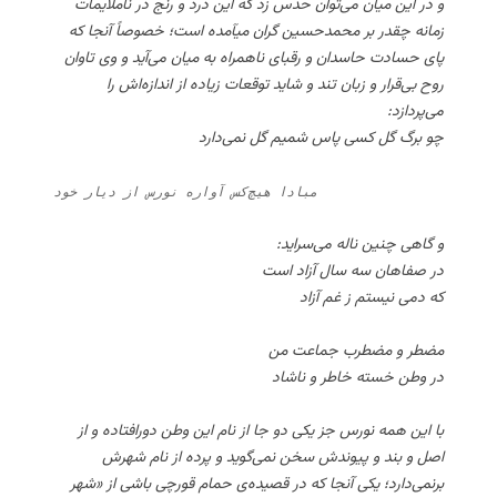
و در این میان می‌توان حدس زد که این درد و رنج در ناملایمات
زمانه چقدر بر محمدحسین گران میآمده است؛ خصوصاً آنجا که
پای حسادت حاسدان و رقبای ناهمراه به میان می‌آید و وی تاوان
روح بی‌قرار و زبان تند و شاید توقعات زیاده از اندازه‌اش را
می‌پردازد:
چو برگ گل کسی پاس شمیم گل نمی‌دارد
مبادا هیچ‌کس آواره نورس از دیار خود
و گاهی چنین ناله می‌سراید:
در صفاهان سه سال آزاد است
که دمی نیستم ز غم آزاد
مضطر و مضطرب جماعت من
در وطن خسته خاطر و ناشاد
با این همه نورس جز یکی دو جا از نام این وطن دورافتاده و از
اصل و بند و پیوندش سخن نمی‌گوید و پرده از نام شهرش
برنمی‌دارد؛ یکی آنجا که در قصیده‌ی حمام قورچی باشی از «شهر