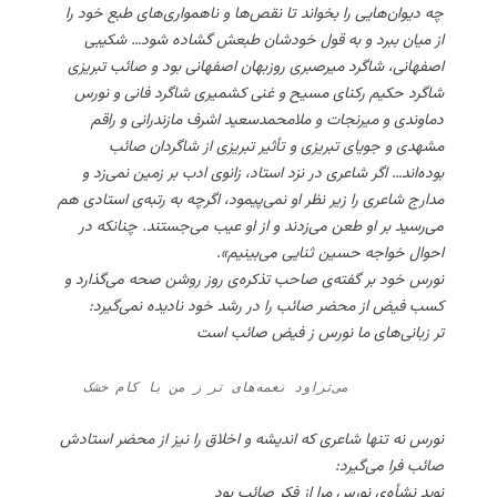
چه دیوان‌هایی را بخواند تا نقص‌ها و ناهمواری‌های طبع خود را
از میان ببرد و به قول خودشان طبعش گشاده شود… شکیبی
اصفهانی، شاگرد میرصبری روزبهان اصفهانی بود و صائب تبریزی
شاگرد حکیم رکنای مسیح و غنی کشمیری شاگرد فانی و نورس
دماوندی و میرنجات و ملامحمدسعید اشرف مازندرانی و راقم
مشهدی و جویای تبریزی و تأثیر تبریزی از شاگردان صائب
بوده‌اند… اگر شاعری در نزد استاد، زانوی ادب بر زمین نمی‌زد و
مدارج شاعری را زیر نظر او نمی‌پیمود، اگرچه به رتبه‌ی استادی هم
می‌رسید بر او طعن می‌زدند و از او عیب می‌جستند. چنانکه در
احوال خواجه حسین ثنایی می‌بینیم».
نورس خود بر گفته‌ی صاحب تذکره‌ی روز روشن صحه می‌گذارد و
کسب فیض از محضر صائب را در رشد خود نادیده نمی‌گیرد:
تر زبانی‌های ما نورس ز فیض صائب است
    می‌تراود نغمه‌های تر ز من با کام خشک
نورس نه تنها شاعری که اندیشه و اخلاق را نیز از محضر استادش
صائب فرا می‌گیرد:
نوید نشأه‌ی نورس مرا از فکر صائب بود