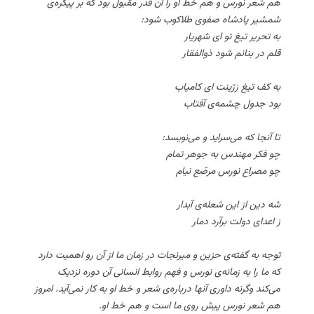
هم شعر نورس و هم خط او را آن قدر مقبول بود که بر پیکره‌ی
شمشیر پادشاه صفوی طلاکوب شود:
به تحریر تیغ تو ای شهریار
قلم در بنانم شود ذوالفقار
به کف تیغ زرّینت ای کامیاب
بود جدول چشمه‌ی آفتاب
تا آنجا که می‌سراید و می‌نویسد:
چو فکر مهندس به جوهر تمام
چو مصراع نورس مرصّع نیام
شه دین از این شعله‌ی آبدار
ز اعدای دولت برآرد دمار
توجه به گفته‌ی حزین و میرنجات در زمان ما از آن رو اهمیت دارد
که ما را به زمانه‌ی نورس و فهم روابط انسانی آن دوره نزدیک
می‌کند وگرنه داوری آنها درباره‌ی شعر و خط او به کار نمی‌آید. امروز
هم شعر نورس پیش روی ما است و هم خط او.