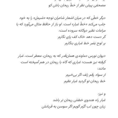
مصحفی پیش نظر از خطّ ریحان باش کو
دیگر خطّی که در میان اشعار شاعران توجه «شیمل» را به خود
جلب می‌کند «خطّ غبار» است. او باز از حافظ مثال می‌آورد که با
مراعات نظیر دوگانه سروده است:
گر دست دهد خاک کف پای نگارم
بر لوح بَصَر خط غباری بنگارم
دیوان نورس دماوندی همان‌قدر که به ریحان، معطر است، غبار
گرفته نیز هست؛ غباری که گاه با ریحان در هم آمیخته است
مانند:
از سواد رقم زلف اگر بی‌خبرم
خط ریحان تو گردید غبار نظرم
و نیز:
غبار راه هندوی خطش ریحان تر باشد
زبان چون لب گَزَم گویم اگر سوسن به قربانش