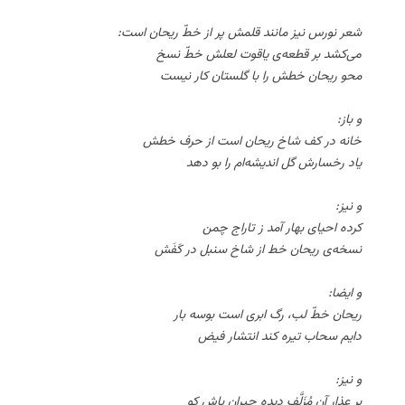
شعر نورس نیز مانند قلمش پر از خطّ ریحان است:
می‌کشد بر قطعه‌ی یاقوت لعلش خطّ نسخ
محو ریحان خطش را با گلستان کار نیست
و باز:
خانه در کف شاخ ریحان است از حرف خطش
یاد رخسارش گل اندیشه‌ام را بو دهد
و نیز:
کرده احیای بهار آمد ز تاراج چمن
نسخه‌ی ریحان خط از شاخ سنبل در کَفَش
و ایضا:
ریحان خطّ لب، رگ ابری است بوسه بار
دایم سحاب تیره کند انتشار فیض
و نیز:
بر عذار آن مُزَلَّف دیده حیران باش کو