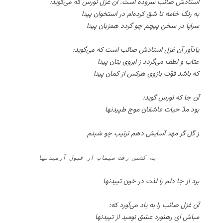
استادش صائب سروده است. آن غزل نورس که می‌گوید:
به رنگ خامه تا شق کرده‌ام در استخوان پیدا
سراپا در سخن پیچم چو گردد همزبان پیدا
یادآور آن غزل استادش صائب است که می‌گوید:
عتاب و لطف می‌گردد ز ابروی بتان پیدا
که باشد قوّت بازوی هرکس از کمان پیدا
آن جا که نورس گوید:
بود مدّ حیات عاشقان موج طپیدنها
ز گل گر مهد آسایش دهم ترتیب چو شبنم
    به کشتن رفت سیماب از قبول آرمیدنها
برد از جا دلم را لذت در خون تپیدنها
آن غزل صائب را به یاد می‌آورد که:
مباش ای رهنورد عشق نومید از تپیدنها