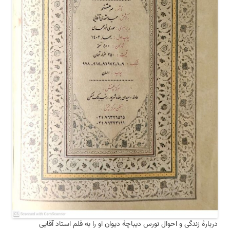
دربارهٔ زندگی و احوال نورس دیباچهٔ دیوان او را به قلم استاد آقایی