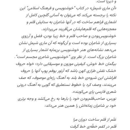
و دیرپا است.
«آن ماری شیمل» در کتاب “خوشنویسی و فرهنگ اسلامی” این
نکته را برجسته می‌کند که می‌توان به آسانی گلچین کامل از
اشعاری فراهم ساخت که در آنها شاعران به ستایش قلم و
معجزه‌هایی که قلم‌هایشان می‌آفریند می‌پردازند.
خوشنویس‌بودن و صاحب قلم و خط زیبا بودن، فضل و آرزوی
بسیاری از شاعران بوده است و آن‌گونه که آن ماری شیمل نشان
می‌دهد نشانه‌های هنر خوشنویسی بن‌مایه اشعار بسیاری از
شاعران بزرگ است. از نظر وی “خوشنویسی شاعری مجسم است”.
بیگمان خط خوش، کیفیتی موزون و موسیقایی دارد؛ خواه حروف
خشک نقش طرازی کهن باشد که آرتور یوفم پوپ آنها را حروف
افراشتی این شیوه‌ی خط بلند به آهنگ رژه‌ای موصوف، که صف
می‌بندند، وصف کرد یا خطوط نستعلیق که گویی به آهنگ درونی
شعری فارسی پای می‌کوبند».
نورس، صاحب‌قلم‌بودن خود را بارها به رخ می‌کشد و وجه برتری
خود بر شاعران زمانه‌اش را همین هنر می‌داند:
عَلَم از قلم ساخت دوران مرا
قلم در کفم خطّه‌ی خط گرفت