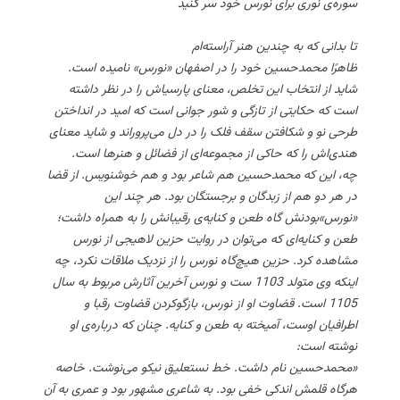
سوره‌ی نوری برای نورس خود سر کنید
تا بدانی که به چندین هنر آراسته‌ام
ظاهرًا محمدحسین خود را در اصفهان «نورس» نامیده است.
شاید از انتخاب این تخلص، معنای پارسیاش را در نظر داشته
است که حکایتی از تازگی و شور جوانی است که امید در انداختن
طرحی نو و شکافتن سقف فلک را در دل می‌پروراند و شاید معنای
هندی‌اش را که حاکی از مجموعه‌ای از فضائل و هنرها است.
چه، این که محمدحسین هم شاعر بود و هم خوشنویس. از قضا
در هر دو هم از زبدگان و برجستگان بود. هر چند این
«نورس»‌بودنش گاه طعن و کنایه‌ی رقیبانش را به همراه داشت؛
طعن و کنایه‌ای که می‌توان در روایت حزین لاهیجی از نورس
مشاهده کرد. حزین هیچ‌گاه نورس را از نزدیک ملاقات نکرد، چه
اینکه وی متولد 1103 ست و نورس آخرین آثارش مربوط به سال
1105 است. قضاوت او از نورس، بازگوکردن قضاوت رقبا و
اطرافیان اوست، آمیخته به طعن و کنایه. چنان که درباره‌ی او
نوشته است:
«محمدحسین نام داشت. خط نستعلیق نیکو می‌نوشت. خاصه
هرگاه قلمش اندکی خفی بود. به شاعری مشهور بود و عمری به آن