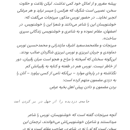
پیشه مغرور و از اماثل خود کمی نداشت. لیکن بلاغت و حلاوت
سخن، نصیبی است شگرف که هرکس را میسر نیاید و هر مرغکی
انجیر نخاید… در حضور نورسِ مذکور، میرنجات می‌گفت که:
خوشنویسان این را شاعر می‌دانند و شعرا این را خوشنویس. در
اصفهان، مقام نموده و به شاعری و خوشنویسی زندگانی سپری
ساخت».
میرنجات و ملامحمدسعید اشرف مازندرانی و محمدحسین نورس
دماوندی و جریان تبریزی و نورس تبریزی شاگردان صائب بودند.
این‌گونه سخنان که آمیخته با مزاح و هجو است میان رقیبان، دور
از خاطر نیست. نورس هم در طعنه و کنایه به رقیبانش کم
نگذاشته و در پاره‌ای موارد – بی‌آنکه نامی از کسی بیاورد – آنان را
به دزدی مضمون متهم کرده است:
بردن مضمون و دادن پیش اهل بخیه عرض
جامه‌ی دزدیده را از جهل در بر کردن است
آنچه میرنجات گفته است که خوشنویسان، نورس را شاعر
میدانستند و شاعران خوشنویس‌اش می‌خواندند، ترجمان این
سخن است که او را نه در شاعری، صاحب مقام است و نه در