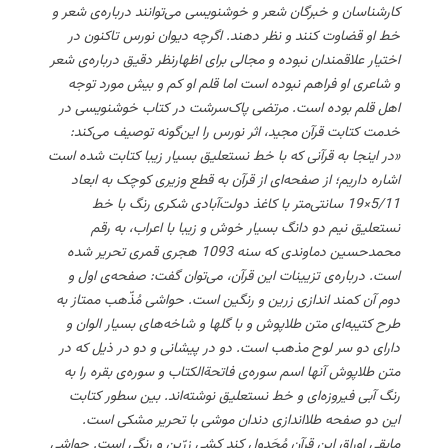
کارشناسان و خبرگان شعر و خوشنویسی می‌توانند درباره‌ی شعر و
خط او قضاوت کنند و نظر دهند. اگرچه دیوان نورس تاکنون در
اختیار علاقمندان نبوده و مجالی برای اظهارنظر دقیق درباره‌ی شعر
و شاعری او فراهم نبوده است اما قلم او کم و بیش مورد توجه
اهل قلم بوده است. مرتضی پاک‌سرشت در کتاب خوشنویسی در
خدمت کتابت قرآن مجید، اثر نورس را این‌گونه توصیف می‌کند:
«در اینجا به قرآنی که با خط نستعلیق بسیار زیبا کتابت شده است
اشاره داریم؛ از صفحه‌ای از قرآن به قطع وزیری کوچک به ابعاد
5/11×19 سانتی‌متر با کاغذ دولت‌آبادی شکری رنگ با خط
نستعلیق نیم دو دانگ بسیار خوش و زیبا با اعراب، به رقم
محمدحسین دماوندی که سنه 1093 هجری قمری تحریر شده
است. درباره‌ی تزیینات این قرآن، می‌توان گفت: صفحه‌ی اول و
دوم آن کمند اندازی زرین و رنگین است. حواشی مُذّهب ممتاز به
طرح کتیبه‌ای متن طلاپوش و با گلها و شاخه‌های بسیار الوان و
دارای دو سر لوح مذهب است. دو در پیشانی و دو در ذیل که در
متن طلاپوش آنها اسم سوره‌ی فاتحةالکتاب و سوره‌ی بقره را به
رنگ آبی فیروزه‌ای و خط نستعلیق نوشته‌اند. بین سطور کتابت
این دو صفحه طلااندازی دندان موشی با تحریر مشکی است.
مابقی اوراق این قرآن مُجَدول کند کشی زرّین و رنگی است. حواشی