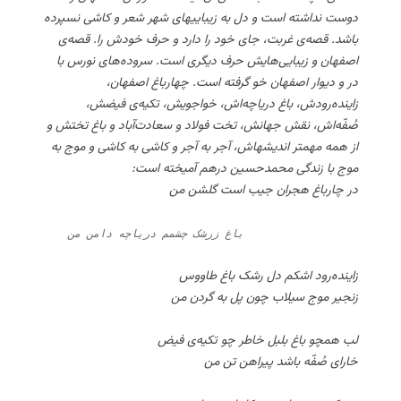
دوست نداشته است و دل به زیباییهای شهر شعر و کاشی نسپرده
باشد. قصه‌ی غربت، جای خود را دارد و حرف خودش را. قصه‌ی
اصفهان و زیبایی‌هایش حرف دیگری است. سروده‌های نورس با
در و دیوار اصفهان خو گرفته است. چهارباغ اصفهان،
زاینده‌رودش، باغ دریاچه‌اش، خواجویش، تکیه‌ی فیضش،
صُفّه‌اش، نقش جهانش، تخت فولاد و سعادت‌آباد و باغ تختش و
از همه مهمتر اندیشهاش، آجر به آجر و کاشی به کاشی و موج به
موج با زندگی محمدحسین درهم آمیخته است:
در چارباغ هجران جیب است گلشن من
    باغ زرشک چشمم دریاچه دامن من
زاینده‌رود اشکم دل رشک باغ طاووس
زنجیر موج سیلاب چون پل به گردن من
لب همچو باغ بلبل خاطر چو تکیه‌ی فیض
خارای صُفّه باشد پیراهن تن من