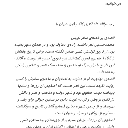
می‌خوانیم:
ز بسم‌الله داد اِکلیل کِلکم فرق دیوان را
قصه‌ی پر غصه‌ی سفر نورس
محمدحسین نام داشت. زاده‌ی دماوند بود و در همان شهر بالیده
بود. از تاریخ تولدش کسی سخن نگفته است. برخی تاریخ وفاتش
را 1105 هجری قمری گفته‌اند. این تاریخ آخرین اثر اوست و آنانکه
این تاریخ را برای مرگ او حدس زده‌اند، مرگ شعر و شاعری را یکی
پنداشته‌اند.
قصه‌ی مهاجرت او از دماوند به اصفهان و ماجرای سفرش را کسی
روایت نکرده است. این قدر هست که اصفهان آن روزها و سالها
پایتخت دولت صفوی بود و شهر دولت و مذهب و هنر و دانش.
دل‌کندن از وطن و تن به غربت دادن در سنین جوانی برای رشد و
بهره‌مندی از چنین شهر و دیاری قصه‌ی آشنای تاریخ و سرگذشت
بسیاری از بزرگان در سراسر جهان است.
اصفهان آن روزها میزبان بسیاری از چهره‌های برجسته‌ی علم و
دانش و حکمت و هنر، از اطراف و اکناف ایران و جهان بود.